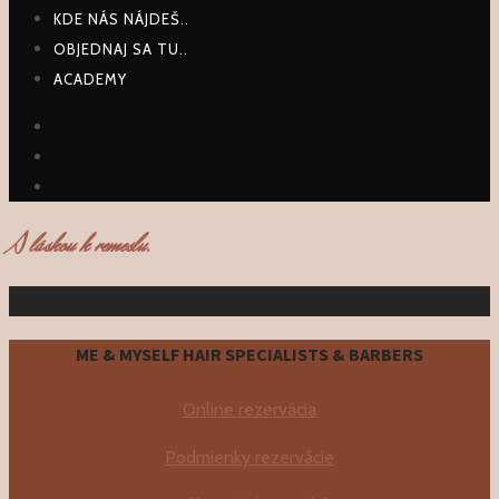
KDE NÁS NÁJDEŠ..
OBJEDNAJ SA TU..
ACADEMY
FACEBOOK
YOUTUBE
INSTAGRAM
S
láskou k remeslu.
ME & MYSELF HAIR SPECIALISTS & BARBERS
Online rezervácia
Podmienky rezervácie